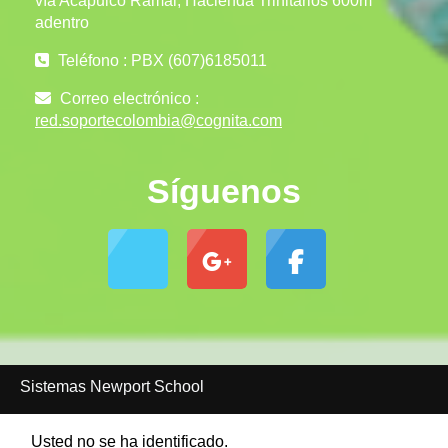
vía Acapulco Ramal, Hacienda Trinitarios 600m
adentro
Teléfono : PBX (607)6185011
Correo electrónico :
red.soportecolombia@cognita.com
Síguenos
Sistemas Newport School
Usted no se ha identificado.