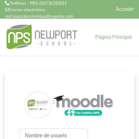
Teléfono : PBX (607)6185011
Acceder
Correo electrónico :
red.soportecolombia@cognita.com
Salta al contenido principal
Página Principal
Entrar a Lms Ne
Nombre de usuario